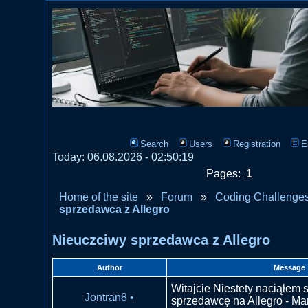
Search
Users
Registration
E
Today: 06.08.2026 - 02:50:19
Pages:
1
Home of the site
»
Forum
»
Coding Challenge
sprzedawca z Allegro
Nieuczciwy sprzedawca z Allegro
Author
Message
Witajcie Niestety naciąłem 
Jontran8
•
sprzedawcę na Allegro - Ma