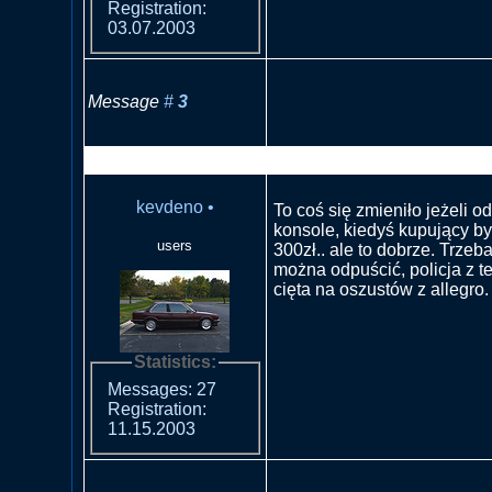
Registration:
03.07.2003
Message
#
3
RE: Nieuczciwy sprzedawca
kevdeno
•
To coś się zmieniło jeżeli o
konsole, kiedyś kupujący b
users
300zł.. ale to dobrze. Trzeba
można odpuścić, policja z t
cięta na oszustów z allegro.
Statistics:
Messages: 27
Registration:
11.15.2003