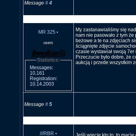
Message
#
4
RE: Nieuczciwy sprzedawca
My zastanawialiśmy się nad 
MR 325
•
nam nie pasowało z tym że 
beżowe a te na zdjęciach s
users
ściągnięte zdjęcie samocho
czasie wystawiał swoją 7er 
Przeczucie było dobre, że co
Statistics:
aukcją i przede wszystkim z
Messages:
10,161
Registration:
10.14.2003
Message
#
5
RE: Nieuczciwy sprzedawca
///RBR
•
Jeśli wiecie kto to ,to macie 