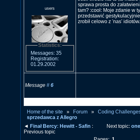
sprawa prosta do załatwieni
users
tam? :cool: Moje zdanie w t
przedstawić gestykulacyjnie 
zrobił celowo z 'nas' idiotów.
Statistics:
Messages: 35
Registration:
01.29.2002
Message
#
6
RE: Nieuczciwy sprzedawca
Home of the site
»
Forum
»
Coding Challenge
sprzedawca z Allegro
◄
Finał Bercy: Hewitt - Safin
:
Next topic:
оп
Previous topic
Pages:
1