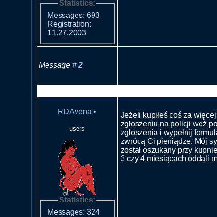
Statistics:
Messages: 693
Registration:
11.27.2003
Message
#
2
RE: Nieuczciwy sprzedawca
RDAvena
•
Jeżeli kupiłeś coś za więcej 
zgłoszeniu na policji weż p
users
zgłoszenia i wypełnij formul
zwrócą Ci pieniądze. Mój s
został oszukany przy kupnie
3 czy 4 miesiącach oddali 
Statistics:
Messages: 324