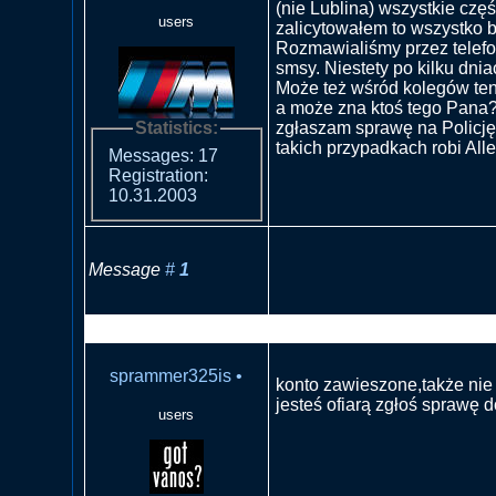
(nie Lublina) wszystkie czę
users
zalicytowałem to wszystko b
Rozmawialiśmy przez telefo
smsy. Niestety po kilku dni
Może też wśród kolegów ten
a może zna ktoś tego Pana
Statistics:
zgłaszam sprawę na Policję.
takich przypadkach robi All
Messages: 17
Registration:
10.31.2003
Message
#
1
RE: Nieuczciwy sprzedawca
sprammer325is
•
konto zawieszone,także nie 
jesteś ofiarą zgłoś sprawę d
users