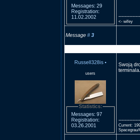
Messages: 29
Registration:
-------------
11.02.2002
<- wifey
Message
#
3
RE: Płoną
Russell328is
•
Swoją dro
terminala.
users
Statistics:
Messages: 97
-------------
Registration:
Current: 19
03.26.2001
Spacegrau/