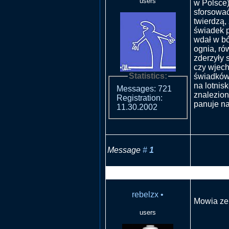
users
w Polsce)
sforsować
twierdzą,
świadek p
wdał w bó
ognia, ró
zderzyły 
czy wjech
Statistics:
świadków 
na lotnis
Messages: 721
znalezion
Registration:
panuje nap
11.30.2002
Message
#
1
RE: Płoną
rebelzx
•
Mowia ze 
users