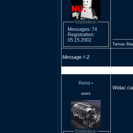
Statistics:
Messages: 74
Registration:
-------------
05.15.2002
Tarmac Bla
Message
#
2
RE: Płoną
Reno
•
Widac cia
users
Statistics: