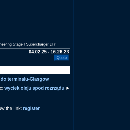
eering Stage I Supercharger DIY
04.02.25 - 16:26:23
 do terminalu-Glasgow
ic:
wyciek oleju spod rozrządu
►
ow the link:
register