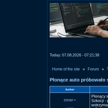
Today: 07.08.2026 - 07:21:38
Home of the site
»
Forum
»
Płonące auto próbowało 
Author
Płonący 
zoran
•
Szkocji -
wstrzyman