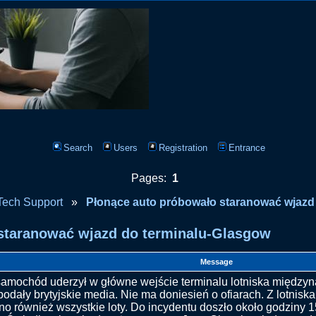
Search
Users
Registration
Entrance
Pages:
1
Tech Support
»
Płonące auto próbowało staranować wjazd
staranować wjazd do terminalu-Glasgow
Message
samochód uderzył w główne wejście terminalu lotniska międz
 podały brytyjskie media. Nie ma doniesień o ofiarach. Z lotnis
o również wszystkie loty. Do incydentu doszło około godziny 