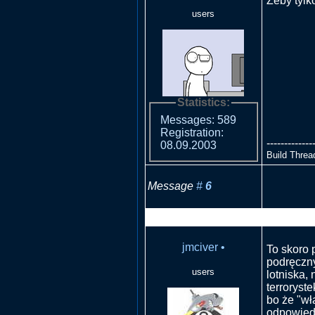
Żeby tylko
users
Statistics:
Messages: 589
Registration:
-------------
08.09.2003
Build Threa
Message
#
6
RE: Płoną
jmciver
•
To skoro 
podręczny
users
lotniska,
terroryst
bo że "wł
odpowiedn