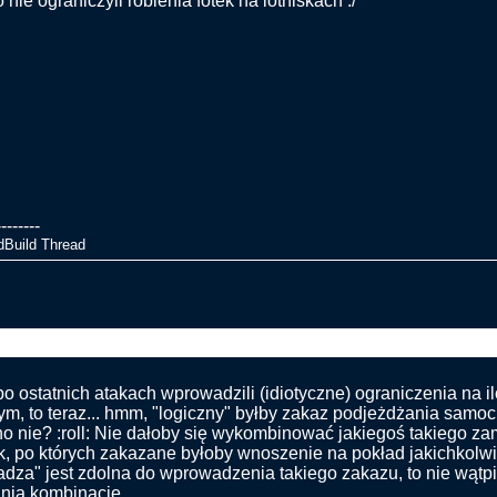
 nie ograniczyli robienia fotek na lotniskach :/
--------
dBuild Thread
ce auto próbowało staranować wjazd do terminalu-Glasgow
po ostatnich atakach wprowadzili (idiotyczne) ograniczenia na 
m, to teraz... hmm, "logiczny" byłby zakaz podjeżdżania samo
 no nie? :roll: Nie dałoby się wykombinować jakiegoś takiego z
ek, po których zakazane byłoby wnoszenie na pokład jakichkolwi
adza" jest zdolna do wprowadzenia takiego zakazu, to nie wątpię
ią kombinację...