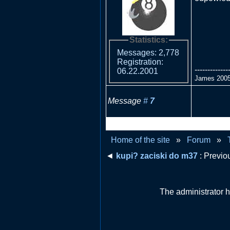
Statistics:
Messages: 2,778
Registration:
-------------
06.22.2001
James 2005
Message
#
7
RE: Płoną
Home of the site
»
Forum
»
◄
kupi? zaciski do m37
: Previo
The administrator h