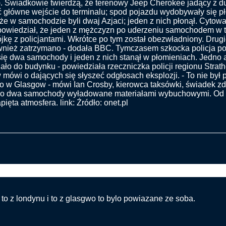
. Świadkowie twierdzą, że terenowy Jeep Cherokee jadący z d
 główne wejście do terminalu; spod pojazdu wydobywały się p
 że w samochodzie byli dwaj Azjaci; jeden z nich płonął. Cyto
owiedział, że jeden z mężczyzn po uderzeniu samochodem w te
jkę z policjantami. Wkrótce po tym został obezwładniony. Dru
wnież zatrzymano - dodała BBC. Tymczasem szkocka policja po
się dwa samochody i jeden z nich stanął w płomieniach. Jedno au
ało do budynku - powiedziała rzeczniczka policji regionu Strath
mówi o dających się słyszeć odgłosach eksplozji. - To nie był 
ko w Glasgow - mówi Ian Crosby, kierowca taksówki, świadek z
o dwa samochody wyładowane materiałami wybuchowymi. Od tej
ięta atmosfera. link: Źródło: onet.pl
ce auto próbowało staranować wjazd do terminalu-Glasgow
to z londynu i to z glasgwo to bylo powiazane ze soba.