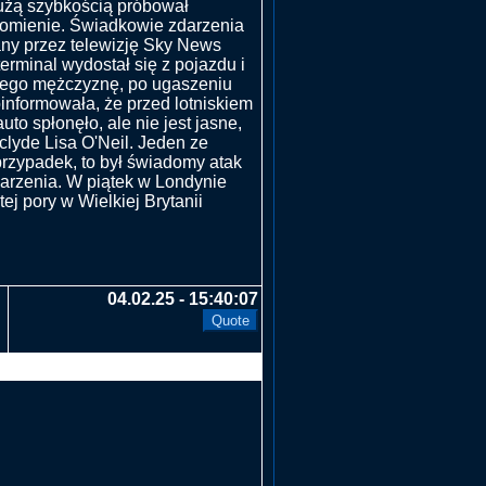
użą szybkością próbował
łomienie. Świadkowie zdarzenia
wany przez telewizję Sky News
rminal wydostał się z pojazdu i
giego mężczyznę, po ugaszeniu
informowała, że przed lotniskiem
to spłonęło, ale nie jest jasne,
clyde Lisa O'Neil. Jeden ze
przypadek, to był świadomy atak
darzenia. W piątek w Londynie
 pory w Wielkiej Brytanii
04.02.25 - 15:40:07