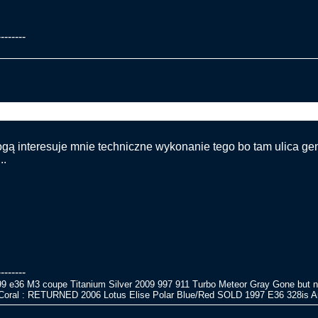
--------
ce auto próbowało staranować wjazd do terminalu-Glasgow
gą interesuje mnie techniczne wykonanie tego bo tam ulica ge
..
--------
99 e36 M3 coupe Titanium Silver 2009 997 911 Turbo Meteor Gray Gone but no
Coral : RETURNED 2006 Lotus Elise Polar Blue/Red SOLD 1997 E36 328is Ar