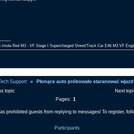
--------
 Imola Red M3 - VF Stage I Supercharged Street/Track Car E46 M3 VF Engin
ce auto próbowało staranować wjazd do terminalu-Glasgow
Tech Support
»
Płonące auto próbowało staranować wjazd
us topic
Next top
Pages:
1
as prohibited guests from replying to messages! To register, foll
Participants