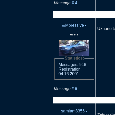
Message
#
4
RE: Płoną
///Mpressive
•
Uznano to
users
Statistics:
Messages: 918
Registration:
04.16.2001
Message
#
5
RE: Płoną
samiam3356
•