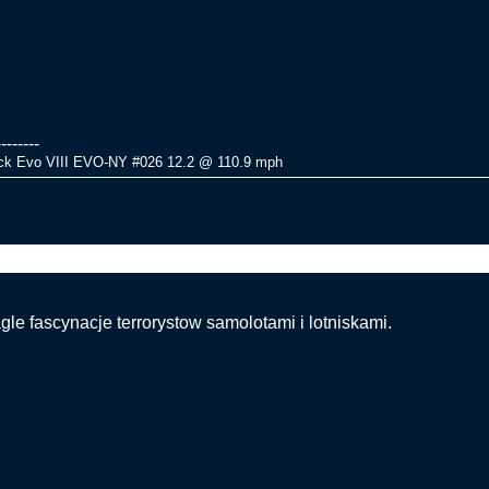
--------
ck Evo VIII EVO-NY #026 12.2 @ 110.9 mph
ce auto próbowało staranować wjazd do terminalu-Glasgow
gle fascynacje terrorystow samolotami i lotniskami.