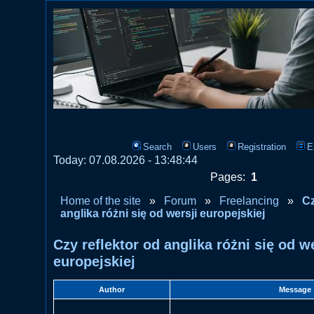
Search
Users
Registration
E
Today: 07.08.2026 - 13:48:44
Pages:
1
Home of the site
»
Forum
»
Freelancing
»
Cz
anglika różni się od wersji europejskiej
Czy reflektor od anglika różni się od we
europejskiej
Author
Message