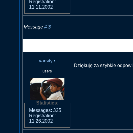
Registration:
11.11.2002
Message
#
3
RE: Czy reflektor od anglika
europejskiej
varsity
•
Dziękuję za szybkie odpow
users
Statistics:
Messages: 325
Registration:
11.26.2002