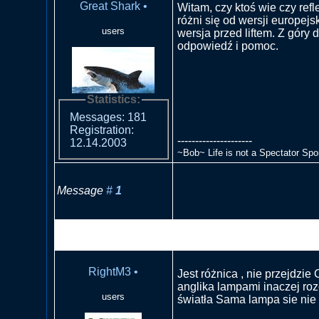
Great Shark
•
Witam, czy ktoś wie czy refl
różni się od wersji europejsk
users
wersja przed liftem. Z góry 
odpowiedź i pomoc.
Statistics:
Messages: 181
Registration:
---------------------
12.14.2003
~Bob~ Life is not a Spectator Sport
Message
#
1
RE: Czy reflektor od anglika
europejskiej
RightM3
•
Jest różnica , nie przejdzie 
anglika lampami inaczej roz
users
światła Sama lampa sie nie 