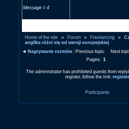
Message
#
4
RE: Czy reflektor od anglika
europejskiej
Home of the site
»
Forum
»
Freelancing
»
Cz
anglika różni się od wersji europejskiej
◄
Nagrywanie rozmów
: Previous topic
Next top
Pages:
1
The administrator has prohibited guests from repl
register, follow the link:
registe
Participants