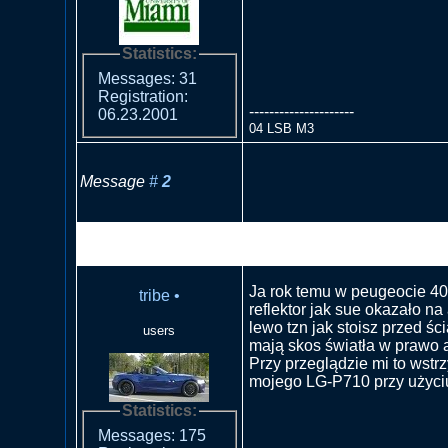
Statistics:
Messages: 31
Registration:
---------------------
06.23.2001
04 LSB M3
Message
#
2
RE: Czy reflektor od anglika
europejskiej
Ja rok temu w peugeocie 4
tribe
•
reflektor jak sue okazało na
lewo tzn jak stoisz przed ści
users
mają skos światła w prawo a
Przy przeglądzie mi to wstr
mojego LG-P710 przy użyci
Statistics:
Messages: 175