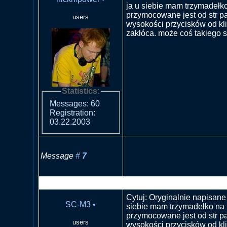
ja u siebie mam trzymadełko
przymocowane jest od str p
users
wysokości przycisków od kli
zakłóca. może coś takiego 
Statistics:
Messages: 60
Registration:
03.22.2003
Message
#
7
RE: Co z radiem jak dzwoni 
Cytuj: Oryginalnie napisane
SC-M3
•
siebie mam trzymadełko na t
przymocowane jest od str p
users
wysokości przycisków od kli