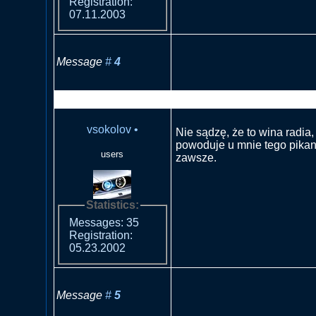
Registration:
07.11.2003
Message
#
4
RE: Co z radiem jak dzwoni 
vsokolov
•
Nie sądzę, że to wina radia,
powoduje u mnie tego pikan
users
zawsze.
Statistics:
Messages: 35
Registration:
05.23.2002
Message
#
5