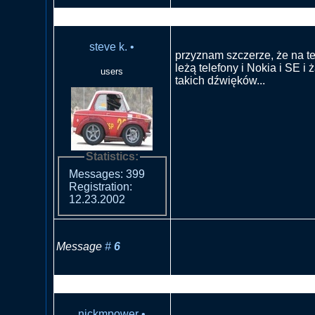
RE: Co z radiem jak dzwoni 
steve k.
•
przyznam szczerze, że na te
leżą telefony i Nokia i SE i 
users
takich dźwięków...
Statistics:
Messages: 399
Registration:
12.23.2002
Message
#
6
RE: Co z radiem jak dzwoni 
nickmpower
•