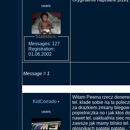
users
Statistics:
Messages: 127
Registration:
01.06.2002
Message
#
1
RE: Co z radiem jak dzwoni 
Witam Pewna rzecz denerw
KidCorrado
•
tel. klade sobie na ta polec
za drazkiem zmiany biegow 
users
popielniczka no i jak ktos 
nawet tel. uaktualnia siec n
zawsze jak mamy blisko tel. 
glosnikach patataj patataj..