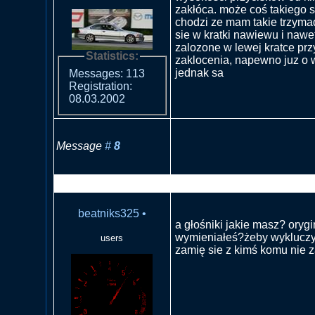
zakłóca. może coś takiego s
chodzi ze mam takie trzyma
sie w kratki nawiewu i nawe
zalozone w lewej kratce prz
Statistics:
zaklocenia, napewno juz o 
jednak sa
Messages: 113
Registration:
08.03.2002
Message
#
8
RE: Co z radiem jak dzwoni 
beatniks325
•
a głośniki jakie masz? oryg
wymieniałeś?żeby wykluczyć
users
zamię sie z kimś komu nie za