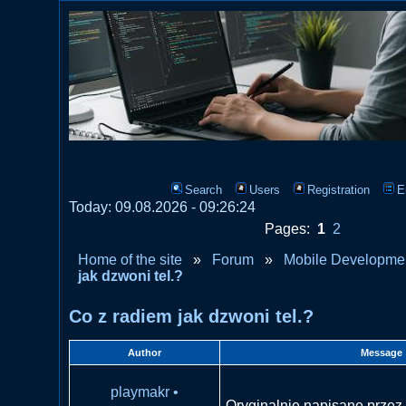
Search
Users
Registration
E
Today: 09.08.2026 - 09:26:24
Pages:
1
2
Home of the site
»
Forum
»
Mobile Developme
jak dzwoni tel.?
Co z radiem jak dzwoni tel.?
Author
Message
playmakr
•
Oryginalnie napisane przez