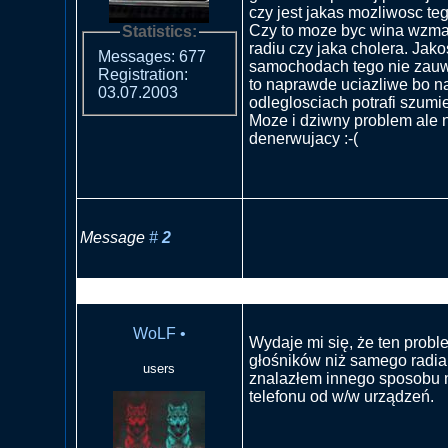
czy jest jakas mozliwosc te
Czy to moze byc wina wzma
Statistics:
radiu czy jaka cholera. Jak
Messages: 677
samochodach tego nie zauwa
Registration:
to naprawde uciazliwe bo 
03.07.2003
odleglosciach potrafi szumi
Moze i dziwny problem ale
denerwujacy :-(
Message
#
2
RE: Co z radiem jak dzwoni 
WoLF
•
Wydaje mi się, że ten probl
głośników niż samego radia.
users
znalazłem innego sposobu n
telefonu od w/w urządzeń.