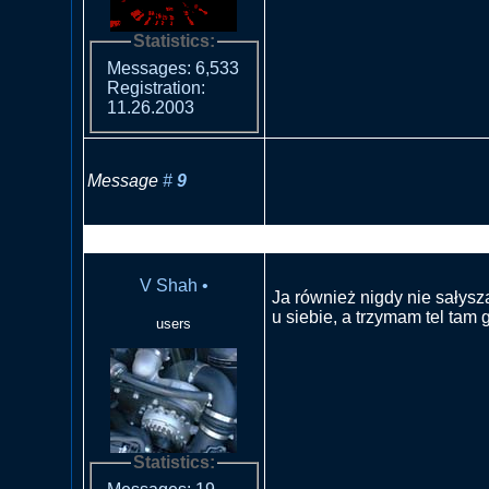
Statistics:
Messages: 6,533
Registration:
11.26.2003
Message
#
9
RE: Co z radiem jak dzwoni 
V Shah
•
Ja również nigdy nie sałysz
u siebie, a trzymam tel tam 
users
Statistics: