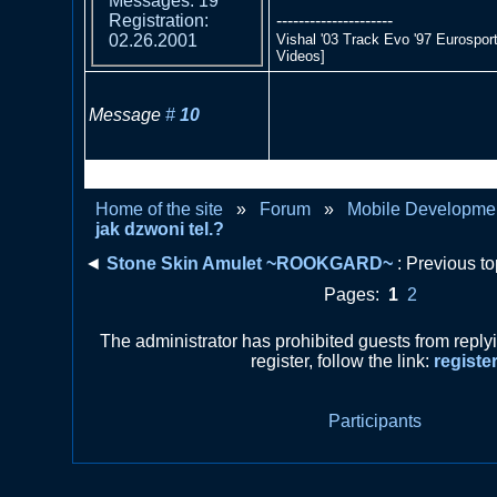
Messages: 19
---------------------
Registration:
Vishal '03 Track Evo '97 Eurospor
02.26.2001
Videos]
Message
#
10
RE: Co z radiem jak dzwoni 
Home of the site
»
Forum
»
Mobile Developme
jak dzwoni tel.?
◄
Stone Skin Amulet ~ROOKGARD~
: Previous to
Pages:
1
2
The administrator has prohibited guests from repl
register, follow the link:
registe
Participants