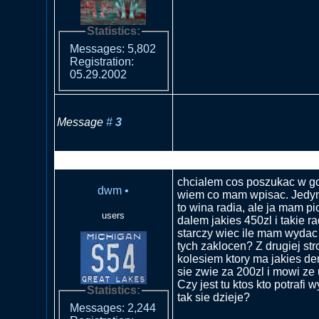
Statistics:
Messages: 5,802
Registration:
05.29.2002
Message
#
3
RE: Co z radiem jak dzwoni 
chcialem cos poszukac w go
dwm
•
wiem co mam wpisac. Jedyn
to wina radia, ale ja mam p
users
dalem jakies 450zl i takie r
starczy wiec ile mam wydac
tych zaklocen? Z drugiej st
kolesiem ktory ma jakies de
sie zwie za 200zl i mowi ze
Czy jest tu ktos kto potrafi
Statistics:
tak sie dzieje?
Messages: 2,244