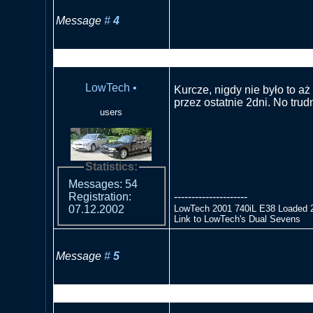
Message
#
4
RE: Szum na niebie- EOS 
LowTech
•
Kurcze, nigdy nie było to a
przez ostatnie 2dni. No trud
users
Statistics:
Messages: 54
---------------------
Registration:
LowTech 2001 740iL E38 Loaded 
07.12.2002
Link to LowTech's Dual Sevens
Message
#
5
RE: Szum na niebie- EOS 