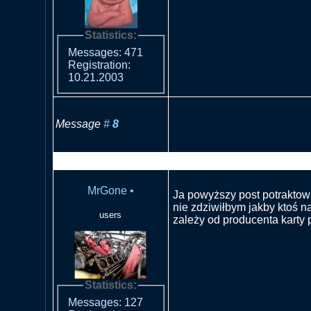
Statistics:
Messages: 471
Registration:
10.21.2003
Message
#
8
RE: Szum na niebie- EOS 
MrGone
•
Ja powyższy post potraktowa
nie zdziwiłbym jakby ktoś n
users
zależy od producenta karty p
Statistics:
Messages: 127