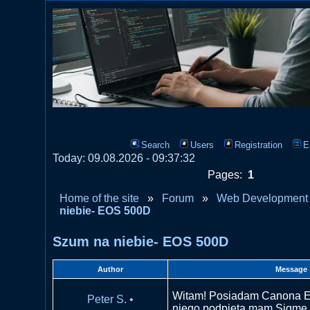
Search
Users
Registration
E
Today: 09.08.2026 - 09:37:32
Pages:
1
Home of the site
»
Forum
»
Web Development
niebie- EOS 500D
Szum na niebie- EOS 500D
Author
Message
Witam! Posiadam Canona 
Peter S.
•
niego podpiętą mam Sigmę 