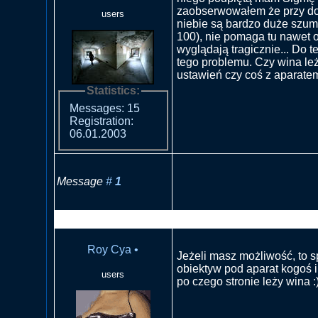
zaobserwowałem że przy do
users
niebie są bardzo duże szum
100), nie pomaga tu nawet 
wyglądają tragicznie... Do t
tego problemu. Czy wina leż
ustawień czy coś z aparat
Statistics:
Messages: 15
Registration:
06.01.2003
Message
#
1
RE: Szum na niebie- EOS 
Roy Cya
•
Jeżeli masz możliwość, to s
obiektyw pod aparat kogoś 
users
po czego stronie leży wina :