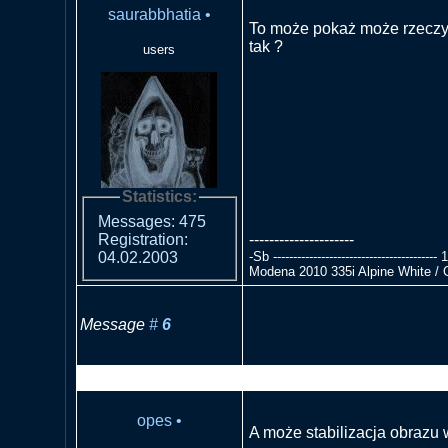
saurabbhatia
•
To może pokaż może rzeczyw
tak ?
users
Statistics:
Messages: 475
---------------------
Registration:
-Sb --------------------------------------
04.02.2003
Modena 2010 335i Alpine White / 
Message
#
6
RE: Szum na niebie- EOS 
opes
•
A może stabilizacja obrazu