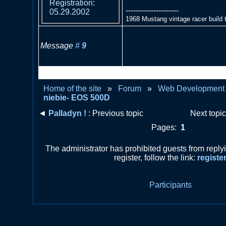
Registration:
---------------------
05.29.2002
1968 Mustang vintage racer build 
Message
#
9
RE: Szum na niebie- EOS 
Home of the site
»
Forum
»
Web Development
niebie- EOS 500D
◄
Palladyn !
: Previous topic
Next topi
Pages:
1
The administrator has prohibited guests from repl
register, follow the link:
registe
Participants