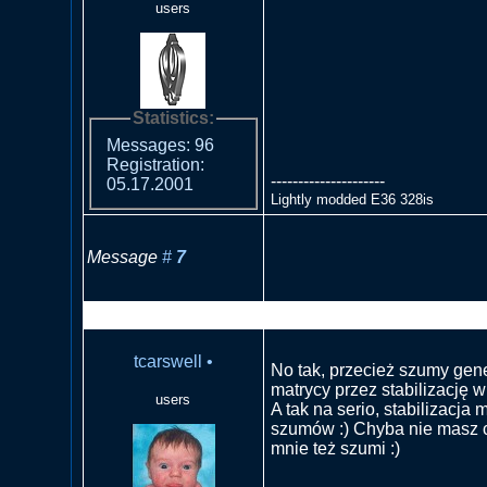
users
Statistics:
Messages: 96
Registration:
---------------------
05.17.2001
Lightly modded E36 328is
Message
#
7
RE: Szum na niebie- EOS 
tcarswell
•
No tak, przecież szumy ge
matrycy przez stabilizację w
users
A tak na serio, stabilizacja 
szumów :) Chyba nie masz c
mnie też szumi :)