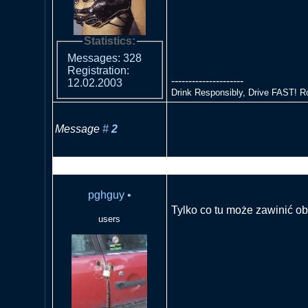
Statistics:
Messages: 328
Registration:
---------------------
12.02.2003
Drink Responsibly, Drive FAST! R
Message
#
2
RE: Szum na niebie- EOS 
pghguy
•
Tylko co tu może zawinić o
users