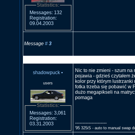
Statistics:
Messages: 132
Registration:
09.04.2003
Message
#
3
RE: Szum na niebie- EOS 
Nic to nie zmieni - szum na
shadowpuck
•
pojawia - gdzieś czytałem że
kolor przy którym lustrzanki
users
fotka trzeba się pobawić w 
dużo megapikseli na matryc
pomaga
Statistics:
Messages: 3,061
Registration:
---------------------
03.31.2003
'95 325iS - auto to manual swap d